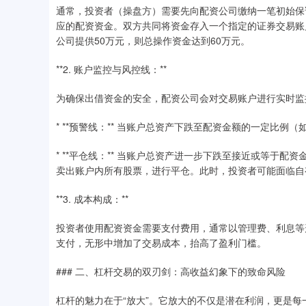
通常，投资者（操盘方）需要先向配资公司缴纳一笔初始保
应的配资资金。双方共同将资金存入一个指定的证券交易账
公司提供50万元，则总操作资金达到60万元。
**2. 账户监控与风控线：**
为确保出借资金的安全，配资公司会对交易账户进行实时监
* **预警线：** 当账户总资产下跌至配资金额的一定比例
* **平仓线：** 当账户总资产进一步下跌至接近或等于配
卖出账户内所有股票，进行平仓。此时，投资者可能面临自
**3. 成本构成：**
投资者使用配资资金需要支付费用，通常以管理费、利息等
支付，无形中增加了交易成本，抬高了盈利门槛。
### 二、杠杆交易的双刃剑：高收益幻象下的致命风险
杠杆的魅力在于“放大”。它放大的不仅是潜在利润，更是每