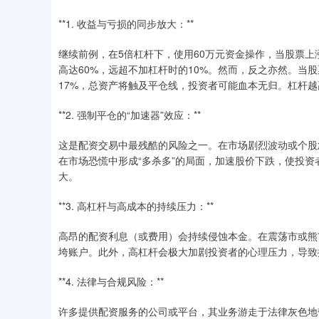
**1. 收益与亏损的同步放大：**
继续前例，在5倍杠杆下，使用60万元资金操作，当股票上涨
高达60%，远超不加杠杆时的10%。然而，反之亦然。当股
17%，总资产将触及平仓线，投资者可能血本无归。杠杆
**2. 强制平仓的“加速器”效应：**
这是配资交易中最残酷的风险之一。在市场剧烈波动或个股
在市场恐慌中形成“多杀多”的局面，加速股价下跌，使投
大。
**3. 高杠杆与高成本的持续压力：**
高昂的配资利息（或费用）会持续侵蚀本金。在震荡市或熊
垮账户。此外，高杠杆会极大加剧投资者的心理压力，导致
**4. 法律与合规风险：**
许多提供配资服务的公司或平台，其业务游走于法律灰色地