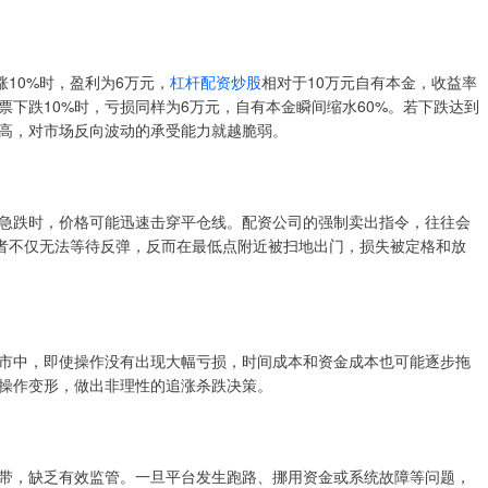
10%时，盈利为6万元，
杠杆配资炒股
相对于10万元自有本金，收益率
票下跌10%时，亏损同样为6万元，自有本金瞬间缩水60%。若下跌达到
越高，对市场反向波动的承受能力就越脆弱。
急跌时，价格可能迅速击穿平仓线。配资公司的强制卖出指令，往往会
资者不仅无法等待反弹，反而在最低点附近被扫地出门，损失被定格和放
市中，即使操作没有出现大幅亏损，时间成本和资金成本也可能逐步拖
操作变形，做出非理性的追涨杀跌决策。
带，缺乏有效监管。一旦平台发生跑路、挪用资金或系统故障等问题，