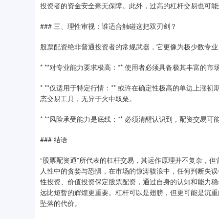
投资者的资金安全毫无保障。此外，过高的杠杆交易也可能
### 三、理性审视：谁适合触碰这把双刃剑？
股票配资绝非普通投资者的常规武器，它更像为极少数专业
* **对专业能力要求极高：** 使用者必须具备极其丰富
* **仅适用于特定行情：** 或许在确定性极高的单边上
态交易工具，无异于火中取栗。
* **风险承受能力是底线：** 必须清醒认识到，配资交易
### 结语
“股票配资通”所代表的杠杆交易，其运作原理并不复杂，但背后
人性中的贪婪与恐惧，在市场的惊涛骇浪中，任何判断失误
性投资、价值投资保定股票配资，通过自身的认知和能力稳
远比短暂的辉煌更重要。杠杆可以是翅膀，但更可能是沉重
坠落的代价。