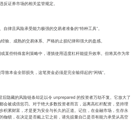
违反证券市场的相关监管规定。
、自律且风险承受能力极强的交易者准备的“特种工具”。
的市场经验、成熟的交易体系、严格的止损纪律和强大的盘感。
涨初期或某些特殊套利策略中，谨慎使用适度杠杆能提升效率。但将其作为常
可能导致本金全部损失，这笔资金必须是完全输得起的“闲钱”。
隐藏的风险链条却足以令 unprepared 的投资者万劫不复。它放大了
都会被成倍惩罚。对于绝大多数投资者而言，远离高杠杆配资，坚持理
步积累财富，才是更为安全与长久的正道。记住，在金融市场，生存永
的枷锁，在决定是否戴上它之前，请先掂量自己是否有能力承受从高空