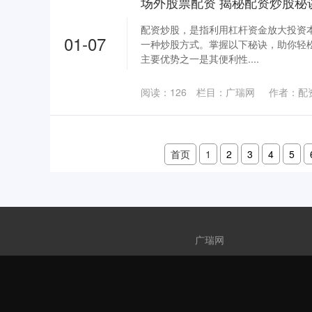
场外股票配资 揭秘配资炒股秘
配资炒股，是指利用杠杆资金放大投资
01-07
一种炒股方式。掌握以下秘诀，助你轻
主要优势之一是其便利性....
阅读：
126
栏目：
广瑞网
作者：配
首页
1
2
3
4
5
广瑞网