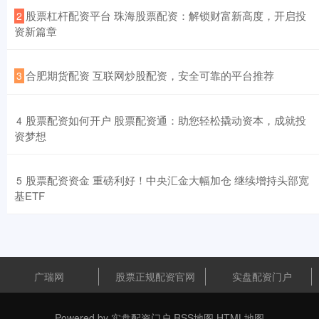
​股票杠杆配资平台 珠海股票配资：解锁财富新高度，开启投
2
资新篇章
​合肥期货配资 互联网炒股配资，安全可靠的平台推荐
3
​股票配资如何开户 股票配资通：助您轻松撬动资本，成就投
4
资梦想
​股票配资资金 重磅利好！中央汇金大幅加仓 继续增持头部宽
5
基ETF
广瑞网
股票正规配资官网
实盘配资门户
Powered by
实盘配资门户
RSS地图
HTML地图