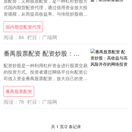
票配资，又称股票配资，是一种杠杆炒股方
式国内期货配资代理，通过借用资金放大投
资规模，从而提高收益率。与传统炒股相
比，票配资具有以下优势： 首先，了解风险
国内期货配资代理
管理是非....
阅读：
84
栏目：
广瑞网
番禺股票配资 配资炒股：高收益与高风险并存的网络投资
配资炒股是一种利用杠杆资金进行股票交易
的投资方式。投资者通过网络平台向配资公
司借入资金番禺股票配资，放大自己的资金
规模，从而提高收益率。 这些头部玩家凭借
番禺股票配资
雄厚的....
阅读：
78
栏目：
广瑞网
共 1 页/2 条记录