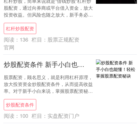
杠杆炒股，简单来说就是“借钱炒股”杠杆炒
股配资，通过向券商或平台借入资金，放大
投资收益。但风险也随之放大，新手务必先
搞懂怎么开户和如何控制风险。 ## 一、杠
杠杆炒股配资
杆....
阅读：
136
栏目：
股票正规配资
官网
炒股配资条件 新手小白也能懂！轻松掌握股票配资秘诀
股票配资，顾名思义，就是利用杠杆原理，
放大投资资金炒股配资条件，从而提高收益
率。对于新手小白来说，掌握股票配资秘诀
至关重要。 * **了解风险：**高杠杆意味
炒股配资条件
着....
阅读：
100
栏目：
实盘配资门户