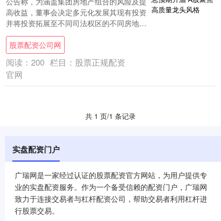
公告称，为涵盖集团房地产组合的风险及提
高收益，董事会决定多元化发展其现有投资
并将投资拓展至不同司法权区的不同房地产
市场。基金将由普通合伙人及投资顾问管
股票配资公司网
理，两者均....
阅读：
200
栏目：
股票正规配资
官网
共 1 页/1 条记录
实盘配资门户
广瑞网是一家经过认证的股票配资官方网站，为用户提供专
业的实盘配资服务。作为一个备受信赖的配资门户，广瑞网
致力于连接交易者与杠杆配资公司，帮助交易者利用杠杆进
行股票交易。